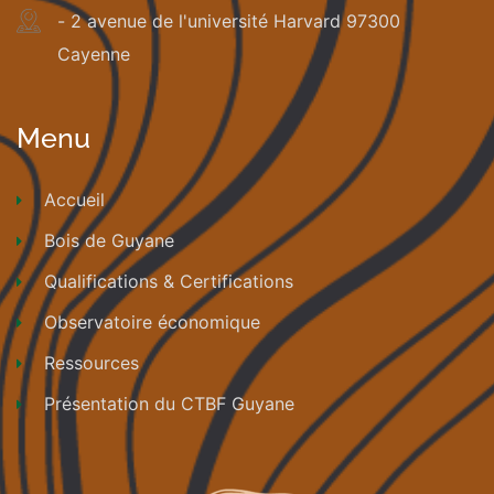
- 2 avenue de l'université Harvard 97300
Cayenne
Menu
Accueil
Bois de Guyane
Qualifications & Certifications
Observatoire économique
Ressources
Présentation du CTBF Guyane