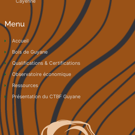
Cayenne
Menu
Accueil
Bois de Guyane
Qualifications & Certifications
Observatoire économique
Ressources
Présentation du CTBF Guyane