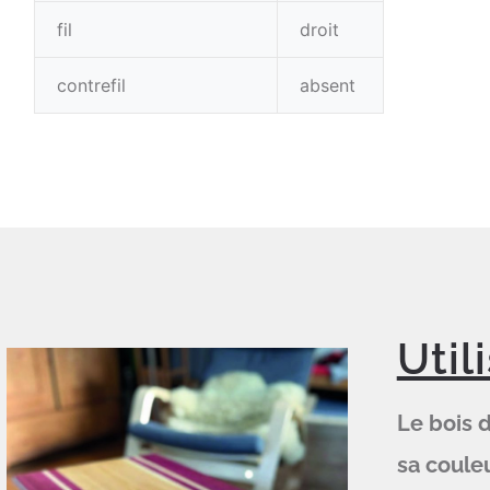
fil
droit
contrefil
absent
Util
Le bois 
sa couleu