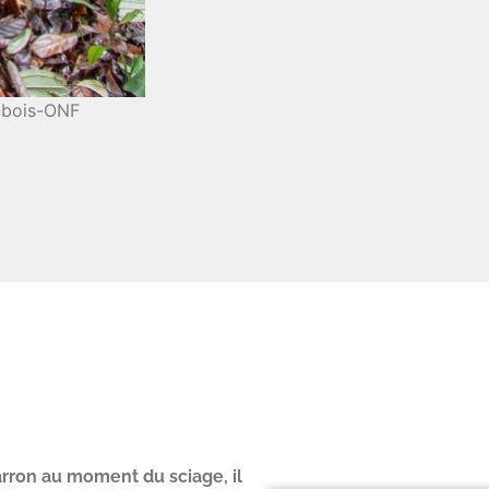
Crédit photo : Peltogyne panicul
arron au moment du sciage, il