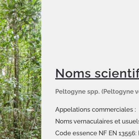
ouin-ONF
Noms scienti
Peltogyne spp. (Peltogyne v
Appelations commerciales :
Noms vernaculaires et usuels
Code essence NF EN 13556: