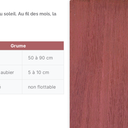
soleil. Au fil des mois, la
Grume
50 à 90 cm
 aubier
5 à 10 cm
é
non flottable